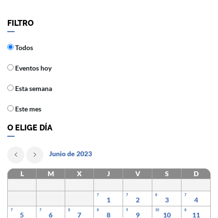
FILTRO
Todos
Eventos hoy
Esta semana
Este mes
O ELIGE DÍA
Junio de 2023
L
M
X
J
V
S
D
7
7
8
7
1
2
3
4
7
7
8
8
9
10
8
5
6
7
8
9
10
11