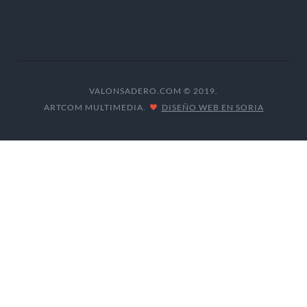
VALONSADERO.COM © 2019.
ARTCOM MULTIMEDIA.
DISEÑO WEB EN SORIA