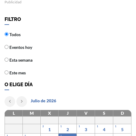
Publicidad
FILTRO
Todos
Eventos hoy
Esta semana
Este mes
O ELIGE DÍA
Julio de 2026
L
M
X
J
V
S
D
2
1
1
1
1
1
2
3
4
5
1
1
1