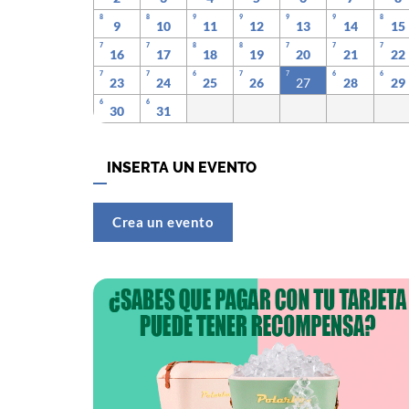
8
8
9
9
9
9
8
9
10
11
12
13
14
15
7
7
8
8
7
7
7
16
17
18
19
20
21
22
7
7
6
7
7
6
6
23
24
25
26
27
28
29
6
6
30
31
INSERTA UN EVENTO
Crea un evento