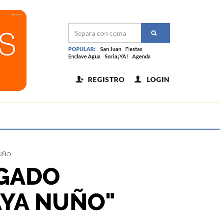
POPULAR:
San Juan
Fiestas
Enclave Agua
Soria¡YA!
Agenda
REGISTRO
LOGIN
NUÑO"
EGADO
AYA NUÑO"