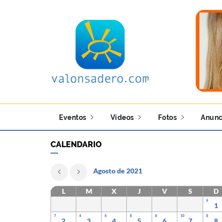
Eventos
Vídeos
Fotos
Anunc
CALENDARIO
Agosto de 2021
L
M
X
J
V
S
D
6
1
7
6
6
8
8
10
8
2
3
4
5
6
7
8