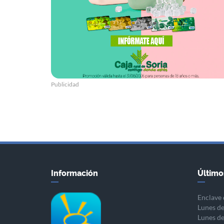
Publicidad
Información
Último
Enclave 
Lunes de
Lunes de