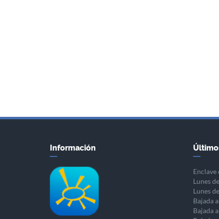
Información
Último
Enclave 
Lunes de
Lunes de
Bajada a
Bajada a