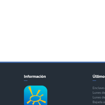
Información
Último
Enclave 
Lunes de
Lunes de
Bajada a